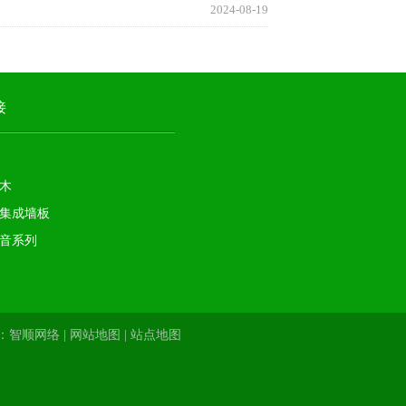
2024-08-19
接
木
集成墙板
音系列
持：
智顺网络
|
网站地图
|
站点地图