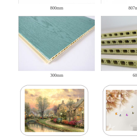
800mm
80
300mm
6